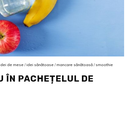
idei de mese
/
idei sănătoase
/
mancare sănătoasă
/
smoothie
ĂU ÎN PACHEȚELUL DE