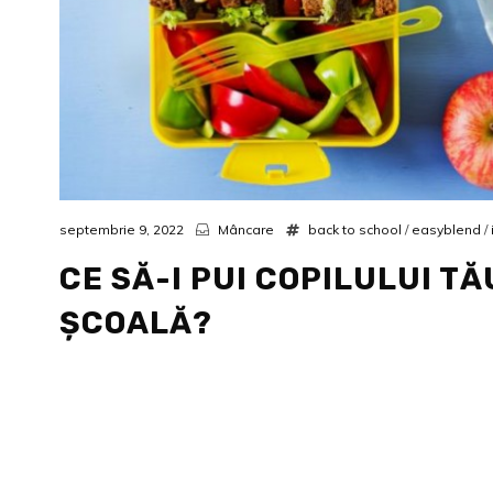
septembrie 9, 2022
Mâncare
back to school
/
easyblend
/
CE SĂ-I PUI COPILULUI T
ȘCOALĂ?