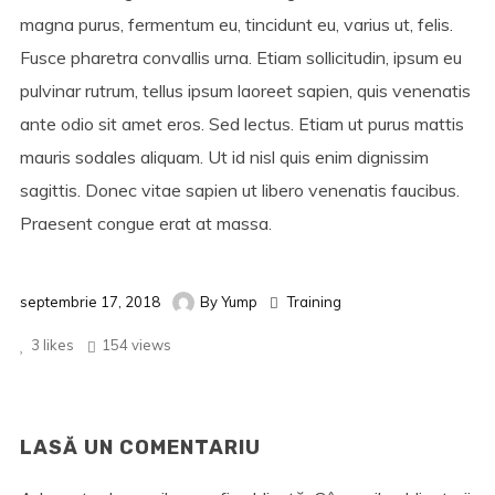
magna purus, fermentum eu, tincidunt eu, varius ut, felis.
Fusce pharetra convallis urna. Etiam sollicitudin, ipsum eu
pulvinar rutrum, tellus ipsum laoreet sapien, quis venenatis
ante odio sit amet eros. Sed lectus. Etiam ut purus mattis
mauris sodales aliquam. Ut id nisl quis enim dignissim
sagittis. Donec vitae sapien ut libero venenatis faucibus.
Praesent congue erat at massa.
septembrie 17, 2018
By
Yump
Training
3
likes
154 views
LASĂ UN COMENTARIU