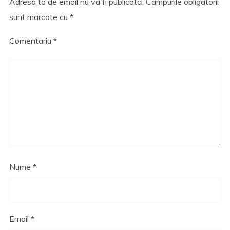
Adresa ta de email nu va fi publicată.
Câmpurile obligatorii
sunt marcate cu
*
Comentariu
*
Nume
*
Email
*